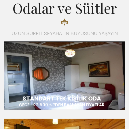
Odalar ve Süitler
UZUN SÜRELİ SEYAHATİN BÜYÜSÜNÜ YAŞAYIN
STANDART TEK KIŞILIK ODA
GECELIK
'‘DEN BAŞLAYAN FIYATLAR
2.500 ₺