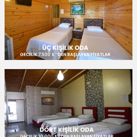
ÜÇ KIŞILIK ODA
GECELIK
'‘DEN BAŞLAYAN FIYATLAR
7.500 ₺
DÖRT KIŞILIK ODA
GECELIK
'‘DEN BAŞLAYAN FIYATLAR
10.000 ₺