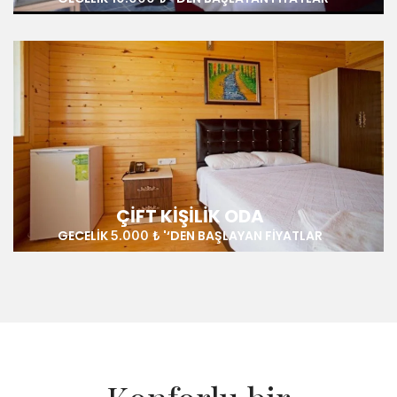
ÇIFT KIŞILIK ODA
GECELIK
'‘DEN BAŞLAYAN FIYATLAR
5.000 ₺