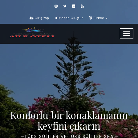
Giriş Yap
Hesap Oluştur
Türkçe
TO
NAV
Konforlu bir konaklamanın
keyfini çıkarın
LÜKS SÜITLER VE LÜKS SÜITLER SPA