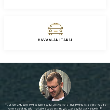
HAVAALANI TAKSİ
“
Çok temiz düzenli şekilde teslim edildi villa çalışanlar hoş şekilde karşıladılar ve villa
”
konum olarak güzeldi marketlere patara plajına çok uzak deyildi tavsiye edetim